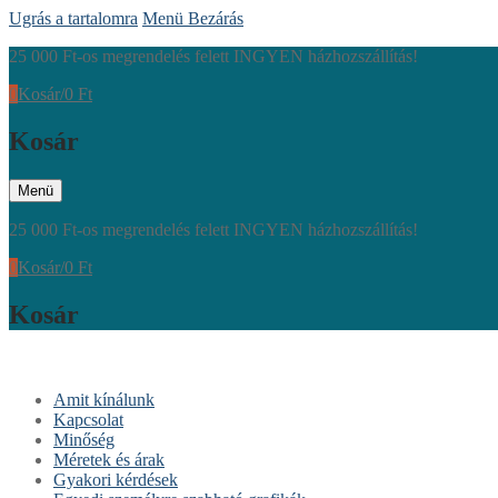
Ugrás a tartalomra
Menü
Bezárás
25 000 Ft-os megrendelés felett INGYEN házhozszállítás!
0
Kosár
/
0
Ft
Kosár
Menü
25 000 Ft-os megrendelés felett INGYEN házhozszállítás!
0
Kosár
/
0
Ft
Kosár
Amit kínálunk
Kapcsolat
Minőség
Méretek és árak
Gyakori kérdések