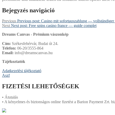
Bejegyzés navigáció
Previous
Previous post:
Casino mit sofortauszahlung — vollständiger
Next
Next post:
Free spins casino france — guide complet
Dreams Canvas - Prémium vászonkép
Cím:
Székesfehérvár, Budai út 24.
Telefon:
06-20/3555-864
Email:
info@dreamscanvas.hu
Tájékoztatók
Adatkezelési tájékoztató
Aszf
FIZETÉSI LEHETŐSÉGEK
• Átutalás
• A kényelmes és biztonságos online fizetést a Barion Payment Zrt. biz