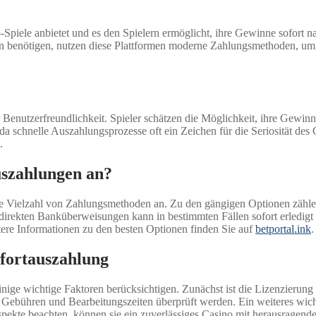
no-Spiele anbietet und es den Spielern ermöglicht, ihre Gewinne sofor
 benötigen, nutzen diese Plattformen moderne Zahlungsmethoden, um sic
r Benutzerfreundlichkeit. Spieler schätzen die Möglichkeit, ihre Gewin
 da schnelle Auszahlungsprozesse oft ein Zeichen für die Seriosität des
.
uszahlungen an?
ne Vielzahl von Zahlungsmethoden an. Zu den gängigen Optionen zählen 
rekten Banküberweisungen kann in bestimmten Fällen sofort erledigt we
tere Informationen zu den besten Optionen finden Sie auf
betportal.ink
.
ofortauszahlung
ige wichtige Faktoren berücksichtigen. Zunächst ist die Lizenzierung de
ebühren und Bearbeitungszeiten überprüft werden. Ein weiteres wichtig
Aspekte beachten, können sie ein zuverlässiges Casino mit herausragen