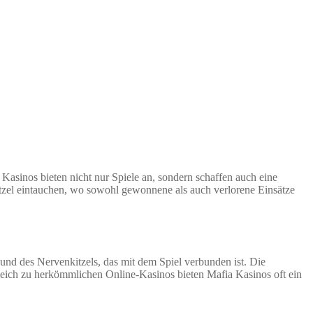
 Kasinos bieten nicht nur Spiele an, sondern schaffen auch eine
itzel eintauchen, wo sowohl gewonnene als auch verlorene Einsätze
nd des Nervenkitzels, das mit dem Spiel verbunden ist. Die
leich zu herkömmlichen Online-Kasinos bieten Mafia Kasinos oft ein