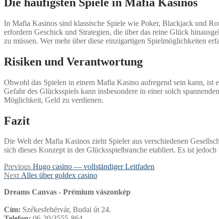
Die häufigsten Spiele in Mafia Kasinos
In Mafia Kasinos sind klassische Spiele wie Poker, Blackjack und Roul
erfordern Geschick und Strategien, die über das reine Glück hinausg
zu müssen. Wer mehr über diese einzigartigen Spielmöglichkeiten er
Risiken und Verantwortung
Obwohl das Spielen in einem Mafia Kasino aufregend sein kann, ist es
Gefahr des Glücksspiels kann insbesondere in einer solch spannenden 
Möglichkeit, Geld zu verdienen.
Fazit
Die Welt der Mafia Kasinos zieht Spieler aus verschiedenen Gesellsch
sich dieses Konzept in der Glücksspielbranche etabliert. Es ist jed
Bejegyzés
Previous
Previous
Hugo casino — vollständiger Leitfaden
Next
post:
Next
Alles über goldex casino
navigáció
post:
Dreams Canvas - Prémium vászonkép
Cím:
Székesfehérvár, Budai út 24.
Telefon:
06-20/3555-864