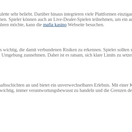
ette sehr beliebt. Darüber hinaus integrieren viele Plattformen einziga
ehen. Spieler können auch an Live-Dealer-Spielen teilnehmen, um ein a
fahren möchte, kann die
mafia kasino
Webseite besuchen.
 wichtig, die damit verbundenen Risiken zu erkennen. Spieler sollten 
Umgebung zunnehmen. Daher ist es ratsam, sich klare Limits zu setzen 
aftsschichten an und bietet ein unverwechselbares Erlebnis. Mit einer 
och wichtig, immer verantwortungsbewusst zu handeln und die Grenzen de