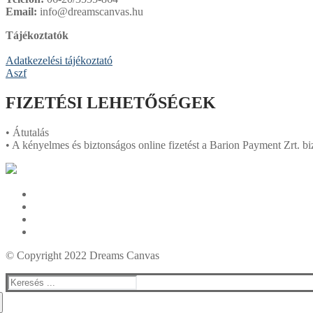
Email:
info@dreamscanvas.hu
Tájékoztatók
Adatkezelési tájékoztató
Aszf
FIZETÉSI LEHETŐSÉGEK
• Átutalás
• A kényelmes és biztonságos online fizetést a Barion Payment Zrt. biz
© Copyright 2022 Dreams Canvas
Keresése: