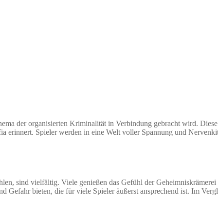
hema der organisierten Kriminalität in Verbindung gebracht wird. Diese
fia erinnert. Spieler werden in eine Welt voller Spannung und Nervenk
, sind vielfältig. Viele genießen das Gefühl der Geheimniskrämerei u
efahr bieten, die für viele Spieler äußerst ansprechend ist. Im Verg