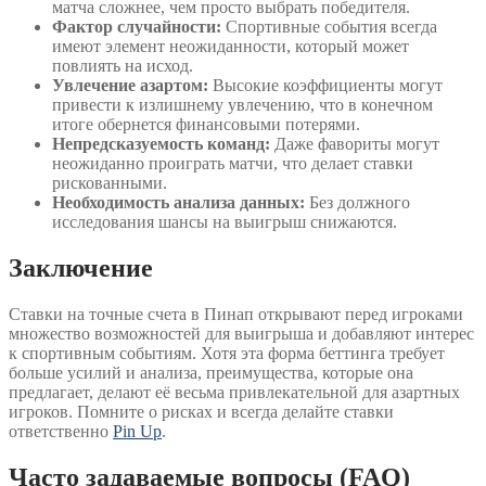
матча сложнее, чем просто выбрать победителя.
Фактор случайности:
Спортивные события всегда
имеют элемент неожиданности, который может
повлиять на исход.
Увлечение азартом:
Высокие коэффициенты могут
привести к излишнему увлечению, что в конечном
итоге обернется финансовыми потерями.
Непредсказуемость команд:
Даже фавориты могут
неожиданно проиграть матчи, что делает ставки
рискованными.
Необходимость анализа данных:
Без должного
исследования шансы на выигрыш снижаются.
Заключение
Ставки на точные счета в Пинап открывают перед игроками
множество возможностей для выигрыша и добавляют интерес
к спортивным событиям. Хотя эта форма беттинга требует
больше усилий и анализа, преимущества, которые она
предлагает, делают её весьма привлекательной для азартных
игроков. Помните о рисках и всегда делайте ставки
ответственно
Pin Up
.
Часто задаваемые вопросы (FAQ)