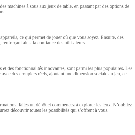
 des machines à sous aux jeux de table, en passant par des options de
rs.
 appareils, ce qui permet de jouer où que vous soyez. Ensuite, des
 renforçant ainsi la confiance des utilisateurs.
 et des fonctionnalités innovantes, sont parmi les plus populaires. Les
ir avec des croupiers réels, ajoutant une dimension sociale au jeu, ce
nformations, faites un dépôt et commencez à explorer les jeux. N’oubliez
urrez découvrir toutes les possibilités qui s’offrent à vous.